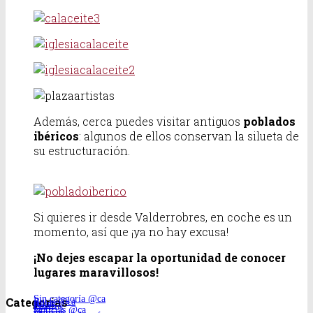
Además, cerca puedes visitar antiguos
poblados
ibéricos
: algunos de ellos conservan la silueta de
su estructuración.
Si quieres ir desde Valderrobres, en coche es un
momento, así que ¡ya no hay excusa!
¡No dejes escapar la oportunidad de conocer
lugares maravillosos!
Sin categoría @ca
Categorías
Rutas @ca
Rutas
Puertos
Notícias @ca
Notícias