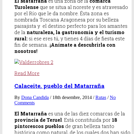
El Matarraña
es una zona de la
comarca
Turolense
que se situa al noreste y es atravesado
por el Río que le da nombre. Ésta zona es
nombrada Toscana Aragonesa por su belleza
paisajista y el destino perfecto para los amantes
de la
naturaleza, la gastronomía y el turismo
rural:
si ese eres tú, y tienes 4 días de fiesta este
fin de semana…
¡Anímate a descubrirla con
nosotros!
Read More
Calaceite, pueblo del Matarraña
By
Dona Candida
/ 18th desembre, 2014 /
Rutas
/
No
Comments
El Matarraña
es una de las diez comarcas de la
provincia de Teruel
. Está constituida por
18
pintorescos pueblos
de gran belleza tanto
histórica como natural, de los cuales dos han sido