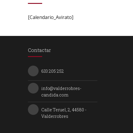
[Calendario_Avirato]
Contactar
633 205 252
info@valderrobres-
candida.com
Calle Teruel, 2, 44580 -
Valderrobres