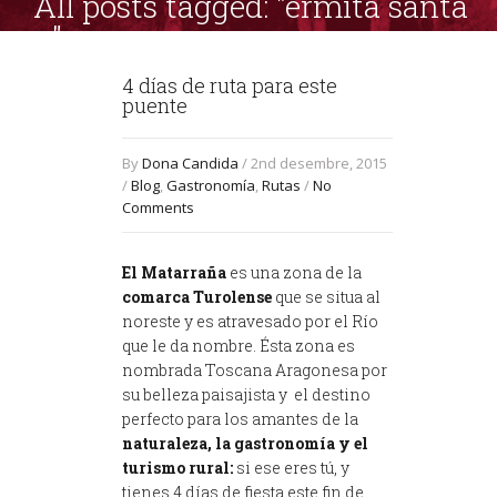
All posts tagged: "ermita santa
ana"
4 días de ruta para este
puente
By
Dona Candida
/ 2nd desembre, 2015
/
Blog
,
Gastronomía
,
Rutas
/
No
Comments
El Matarraña
es una zona de la
comarca Turolense
que se situa al
noreste y es atravesado por el Río
que le da nombre. Ésta zona es
nombrada Toscana Aragonesa por
su belleza paisajista y el destino
perfecto para los amantes de la
naturaleza, la gastronomía y el
turismo rural:
si ese eres tú, y
tienes 4 días de fiesta este fin de