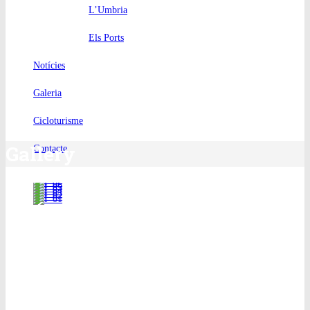
L’Umbria
Els Ports
Notícies
Galeria
Cicloturisme
Gallery
Contacte