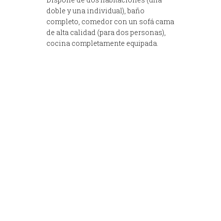
doble y una individual), baño
completo, comedor con un sofá cama
de alta calidad (para dos personas),
cocina completamente equipada.
WiFi gratuito
Lavadora/secadora
Calefacción
Aire Acondicionado
Televisión de plasma
Nevera
Microondas
Placa inducción
Lavavajillas
Tostadora
Vajilla