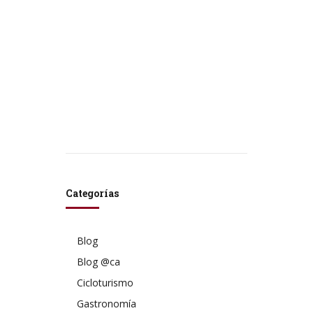
Utensilios de cocina
Ropa de cocina
Ropa de Cama
Toallas
Cama de bebé (Opcional)
Categorías
Blog
Blog @ca
Cicloturismo
Gastronomía