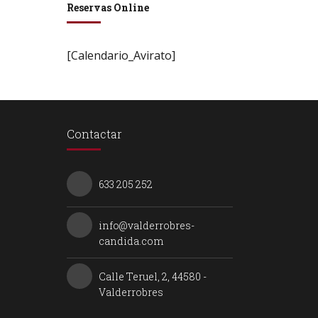
Reservas Online
[Calendario_Avirato]
Contactar
633 205 252
info@valderrobres-
candida.com
Calle Teruel, 2, 44580 -
Valderrobres