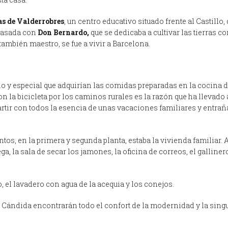
as de Valderrobres
, un centro educativo situado frente al Castill
casada con
Don Bernardo,
que se dedicaba a cultivar las tierras 
también maestro, se fue a vivir a Barcelona.
no y especial que adquirían las comidas preparadas en la cocina d
 con la bicicleta por los caminos rurales es la razón que ha llevado
artir con todos la esencia de unas vacaciones familiares y entra
s, en la primera y segunda planta, estaba la vivienda familiar. A
ga, la sala de secar los jamones, la oficina de correos, el gallinero
, el lavadero con agua de la acequia y los conejos.
 Cándida encontrarán todo el confort de la modernidad y la sing