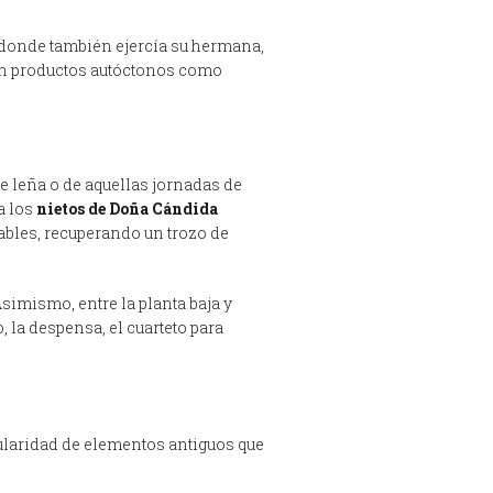
o, donde también ejercía su hermana,
con productos autóctonos como
e leña o de aquellas jornadas de
 a los
nietos de Doña Cándida
ñables, recuperando un trozo de
simismo, entre la planta baja y
, la despensa, el cuarteto para
ularidad de elementos antiguos que