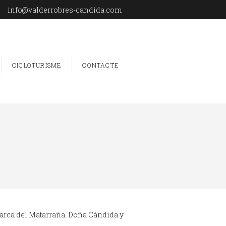
info@valderrobres-candida.com
CICLOTURISME
CONTACTE
omarca del Matarraña. Doña Cándida y