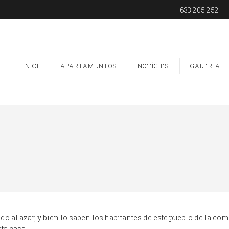
633 205 252
INICI
APARTAMENTOS
NOTÍCIES
GALERIA
ido al azar, y bien lo saben los habitantes de este pueblo de la c
sta casa.