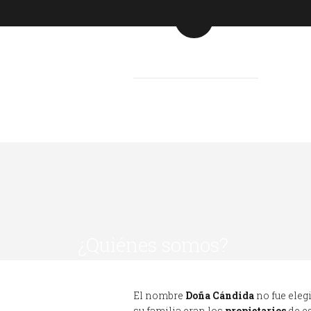
¿Quiénes somos?
El nombre
Doña Cándida
no fue eleg
su familia eran los
propietarios
de e