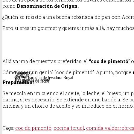
como
Denominación de Origen.
¿Quién se resiste a una buena rebanada de pan con Acei
Pero si eres un gourmet y quieres ir más allá, hay muchos
Allá va una de nuestras preferidas: el
“coc de pimentó
” 
Cómo hacer un genial “coc de pimentó”. Apunta, porque
Tomate
Escalibada
Sardinas
Harina
Una cucharadita de levadura Royal
Sal
100 gramos de aceite
Preparación:
100 gramos de leche
1 huevo
Se mezcla en un cuenco el aceite, la leche, el huevo, un 
harina, si es necesario. Se extiende en una bandeja. Se p
encima y un chorro de aceite y se introduce en el horno
Tags:
coc de pimentó
,
cocina teruel
,
comida valderrobre