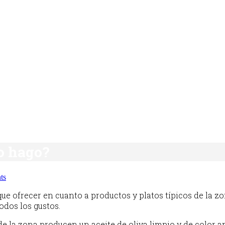
o hago?
ts
 ofrecer en cuanto a productos y platos típicos de la zon
odos los gustos.
 de la zona producen un aceite de oliva limpio y de color 