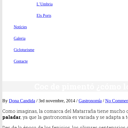
L’Umbria
Els Ports
Notícies
Galeria
Cicloturisme
Contacte
Coc de pimentó ¿cómo l
By
Dona Candida
/ 3rd novembre, 2014 /
Gastronomía
/
No Commen
Como imaginas, la comarca del Matarraña tiene mucho que
paladar
, ya que la gastronomía es variada y se adapta a t
Des de la época de los fenicios, los olivares centenarios