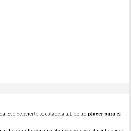
a. Eso convierte tu estancia allí en un
placer para el
amarillo dorado, con un sabor suave, que está catalogado