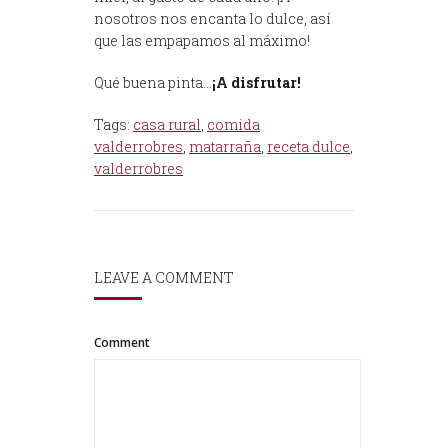
nosotros nos encanta lo dulce, así
que las empapamos al máximo!
Qué buena pinta…
¡A disfrutar!
Tags:
casa rural
,
comida
valderrobres
,
matarraña
,
receta dulce
,
valderrobres
LEAVE A COMMENT
Comment