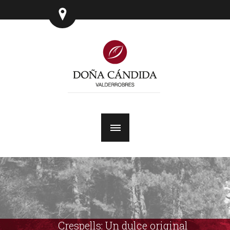
Crespells: Un dulce original