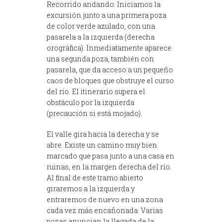
Recorrido andando: Iniciamos la
excursión junto a una primera poza
de color verde azulado, con una
pasarela a la izquierda (derecha
orográfica). Inmediatamente aparece
una segunda poza, también con
pasarela, que da acceso a un pequeño
caos de bloques que obstruye el curso
del río. El itinerario supera el
obstáculo por la izquierda
(precaución si está mojado).
El valle gira hacia la derecha y se
abre. Existe un camino muy bien
marcado que pasa junto a una casa en
ruinas, en la margen derecha del río.
Al final de este tramo abierto
giraremos a la izquierda y
entraremos de nuevo en una zona
cada vez más encañonada. Varias
pozas anuncian la llegada de la