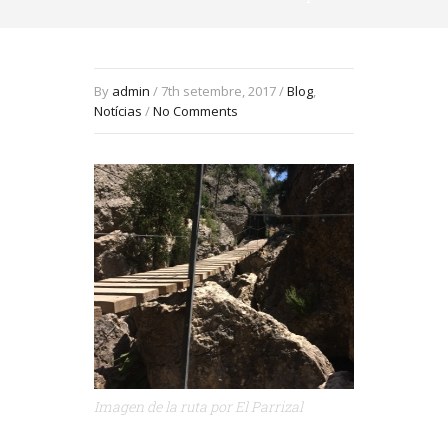
By
admin
/ 7th setembre, 2017 /
Blog
,
Notícias
/
No Comments
Imagen de la ruta por El Parrizal