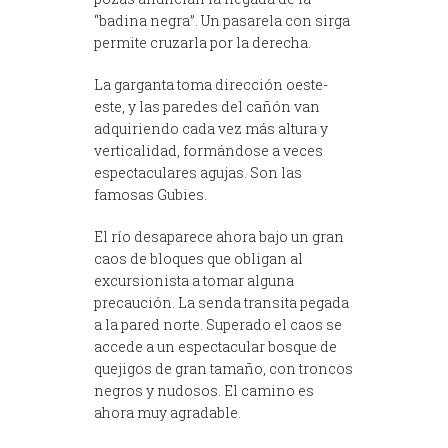
“badina negra”. Un pasarela con sirga
permite cruzarla por la derecha.
La garganta toma dirección oeste-
este, y las paredes del cañón van
adquiriendo cada vez más altura y
verticalidad, formándose a veces
espectaculares agujas. Son las
famosas Gubies.
El río desaparece ahora bajo un gran
caos de bloques que obligan al
excursionista a tomar alguna
precaución. La senda transita pegada
a la pared norte. Superado el caos se
accede a un espectacular bosque de
quejigos de gran tamaño, con troncos
negros y nudosos. El camino es
ahora muy agradable.