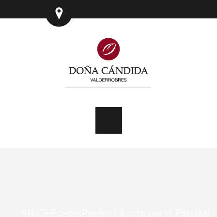
#NoTePuedesPerder: La ruta por el Parrizal