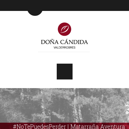
#NoTePuedesPerder | Matarraña Aventura