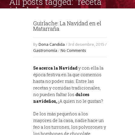
All posts tagged: "receta
guirlache"
Guirlache: La Navidad en el
Matarraña
By
Dona Candida
/ 3rd desembre, 2015 /
Gastronomía
/
No Comments
Se acerca la Navidad
y con ella la
época festiva en la que comemos
hasta no poder más. Entre las
recetas y comidas tradicionales,
no pueden faltar los
dulces
navideños,
¿A quien no le gustan?
De los más pequeños a los
mayores de la casa, nadie hace un
feo a los turrones, los polvorones y
los bombones de chocolate.