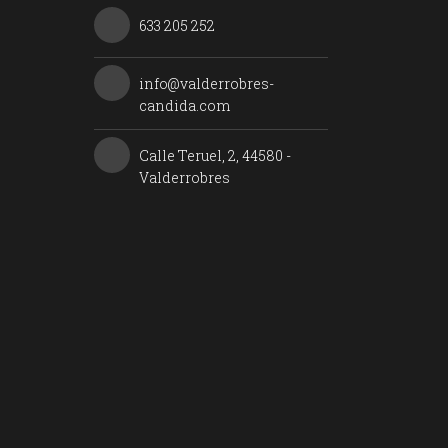
633 205 252
info@valderrobres-
candida.com
Calle Teruel, 2, 44580 -
Valderrobres