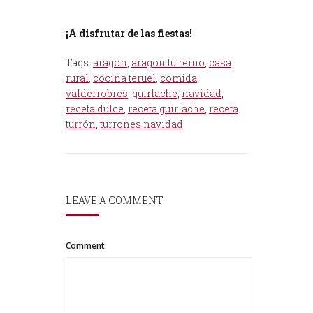
¡A disfrutar de las fiestas!
Tags:
aragón
,
aragon tu reino
,
casa
rural
,
cocina teruel
,
comida
valderrobres
,
guirlache
,
navidad
,
receta dulce
,
receta guirlache
,
receta
turrón
,
turrones navidad
LEAVE A COMMENT
Comment