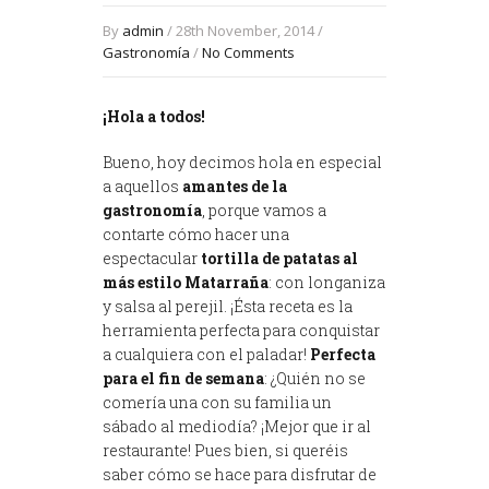
By
admin
/ 28th November, 2014 /
Gastronomía
/
No Comments
¡Hola a todos!
Bueno, hoy decimos hola en especial
a aquellos
amantes de la
gastronomía
, porque vamos a
contarte cómo hacer una
espectacular
tortilla de patatas al
más estilo Matarraña
: con longaniza
y salsa al perejil. ¡Ésta receta es la
herramienta perfecta para conquistar
a cualquiera con el paladar!
Perfecta
para el fin de semana
: ¿Quién no se
comería una con su familia un
sábado al mediodía? ¡Mejor que ir al
restaurante! Pues bien, si queréis
saber cómo se hace para disfrutar de