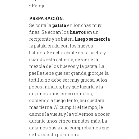
• Perejil
PREPARACIÓN:
Se corta la
patata
en lonchas muy
finas. Se echan los
huevos
en un
recipiente y se baten.
Luego se mezcla
la patata cruda con los huevos
batidos. Se echa aceite en la paella y
cuando está caliente, se vierte la
mezcla de los huevos y la patata. La
paella tiene que ser grande, ¡porque la
tortilla no debe ser muy gruesa! A los
pocos minutos, hay que taparla y la
dejamos unos cinco minutos,
cociendo a fuego lento, así quedará
más tierna. Al cumplir el tiempo, le
damos la vuelta y la volvemos a cocer
durante unos cinco minutos más. La
dejamos hasta que comprobamos que
se ha cocido por dentro.