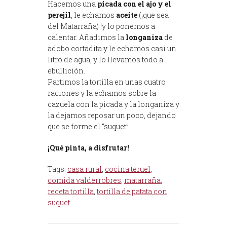
Hacemos una
picada con el ajo y el
perejil
, le echamos
aceite
(¡que sea
del Matarraña) !y lo ponemos a
calentar. Añadimos la
longaniza
de
adobo cortadita y le echamos casi un
litro de agua, y lo llevamos todo a
ebullición.
Partimos la tortilla en unas cuatro
raciones y la echamos sobre la
cazuela con la picada y la longaniza y
la dejamos reposar un poco, dejando
que se forme el “suquet”
¡Qué pinta, a disfrutar!
Tags:
casa rural
,
cocina teruel
,
comida valderrobres
,
matarraña
,
receta tortilla
,
tortilla de patata con
suquet