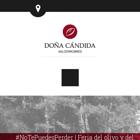
#NoTePuedesPerder | Feria del olivo y del