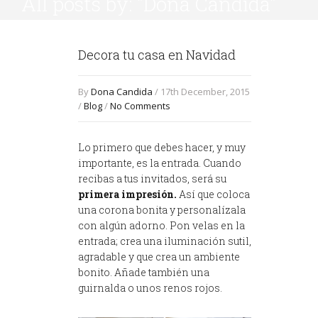
All posts by: "Dona Candida"
Decora tu casa en Navidad
By
Dona Candida
/ 17th December, 2015
/
Blog
/
No Comments
Lo primero que debes hacer, y muy
importante, es la entrada. Cuando
recibas a tus invitados, será su
primera impresión.
Así que coloca
una corona bonita y personalízala
con algún adorno. Pon velas en la
entrada; crea una iluminación sutil,
agradable y que crea un ambiente
bonito. Añade también una
guirnalda o unos renos rojos.