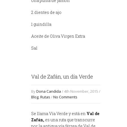
Una punta de jamón
2 dientes de ajo
1 guindilla
Aceite de Oliva Virgen Extra
Sal
Val de Zafán, un día Verde
By
Dona Candida
/ 4th November, 2015 /
Blog
,
Rutas
/
No Comments
Se llama Vía Verde y está en
Val de
Zafán,
es una ruta que transcurre
por la antigua vía férrea de Val de