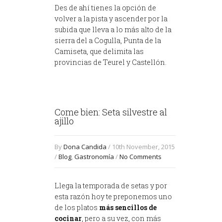
Des de ahí tienes la opción de
volver a la pista y ascender por la
subida que lleva a lo más alto de la
sierra del a Cogulla, Punta de la
Camiseta, que delimita las
provincias de Teurel y Castellón.
Come bien: Seta silvestre al
ajillo
By
Dona Candida
/ 10th November, 2015
/
Blog
,
Gastronomía
/
No Comments
Llega la temporada de setas y por
esta razón hoy te preponemos uno
de los platos
más sencillos de
cocinar
, pero a su vez, con más