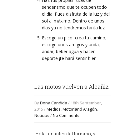
Haz tus propias rutas de
senderismo que te ocupen todo
el día. Pues disfruta de la luz y del
sol al máximo. Dentro de unos
días ya no tendremos tanta luz.
Escoge un pico, crea tu camino,
escoge unos amigos y anda,
andar, beber agua y hacer
deporte ¡te hará sentir bien!
Las motos vuelven a Alcañiz
By
Dona Candida
/ 18th September,
2015 /
Medios
,
Motorland Aragón
,
Notícias
/
No Comments
¡Hola amantes del turismo, y