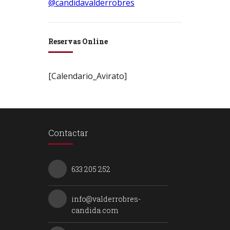
@candidavalderrobres
Reservas Online
[Calendario_Avirato]
Contactar
633 205 252
info@valderrobres-
candida.com