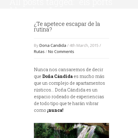
All posts tagged: "els ports
valderrobres"
¿Te apetece escapar de la
rutina?
By
Dona Candida
/ 4th March, 2015 /
Rutas
/
No Comments
Nunca nos cansaremos de decir
que
Doña Cándida
es mucho más
que un complejo de apartamentos
rústicos… Doña Cándida es un
espacio rodeado de experiencias
de todo tipo que te harán vibrar
como
¡nunca!