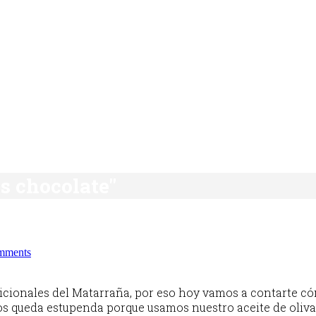
as chocolate"
mments
icionales del Matarraña, por eso hoy vamos a contarte c
s queda estupenda porque usamos nuestro aceite de oliva