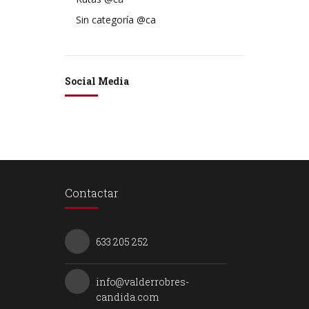
Sin categoría @ca
Social Media
Contactar
633 205 252
info@valderrobres-
candida.com