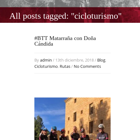
All posts tagged: "cicloturismo"
#BTT Matarraña con Doña
Cándida
By
admin
/ 13th diciembre, 2018 /
Blog
,
Cicloturismo
,
Rutas
/
No Comments