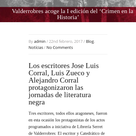
Valderrobres acoge la I edición del ‘Crimen en la
Historia’
By
admin
/ 22nd febrero, 2017 /
Blog
,
Notícias
/
No Comments
Los escritores Jose Luis
Corral, Luis Zueco y
Alejandro Corral
protagonizaron las
jornadas de literatura
negra
Tres escritores, todos ellos aragoneses, fueron
en esta ocasión los protagonistas de los actos
programados a iniciativa de Librería Serret
de Valderrobres: El escritor y Catedrático de