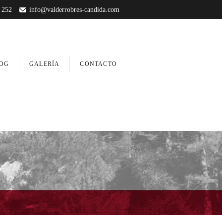
 252
info@valderrobres-candida.com
OG
GALERÍA
CONTACTO