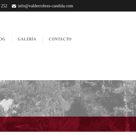
 252
info@valderrobres-candida.com
OG
GALERÍA
CONTACTO