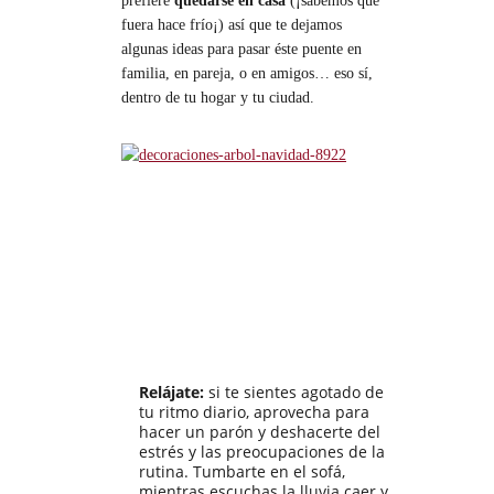
prefiere
quedarse en casa
(¡sabemos que
fuera hace frío¡) así que te dejamos
algunas ideas para pasar éste puente en
familia, en pareja, o en amigos… eso sí,
dentro de tu hogar y tu ciudad.
Relájate:
si te sientes agotado de
tu ritmo diario, aprovecha para
hacer un parón y deshacerte del
estrés y las preocupaciones de la
rutina. Tumbarte en el sofá,
mientras escuchas la lluvia caer y