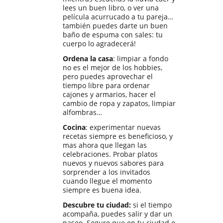
lees un buen libro, o ver una
película acurrucado a tu pareja…
también puedes darte un buen
baño de espuma con sales: tu
cuerpo lo agradecerá!
Ordena la casa
: limpiar a fondo
no es el mejor de los hobbies,
pero puedes aprovechar el
tiempo libre para ordenar
cajones y armarios, hacer el
cambio de ropa y zapatos, limpiar
alfombras…
Cocina
: experimentar nuevas
recetas siempre es beneficioso, y
mas ahora que llegan las
celebraciones. Probar platos
nuevos y nuevos sabores para
sorprender a los invitados
cuando llegue el momento
siempre es buena idea.
Descubre tu ciudad:
si el tiempo
acompaña, puedes salir y dar un
paseo. Seguro que en tu ciudad o