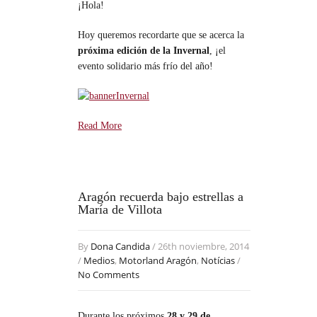
¡Hola!
Hoy queremos recordarte que se acerca la
próxima edición de la Invernal
, ¡el
evento solidario más frío del año!
Read More
Aragón recuerda bajo estrellas a
María de Villota
By
Dona Candida
/ 26th noviembre, 2014
/
Medios
,
Motorland Aragón
,
Notícias
/
No Comments
Durante los próximos
28 y 29 de