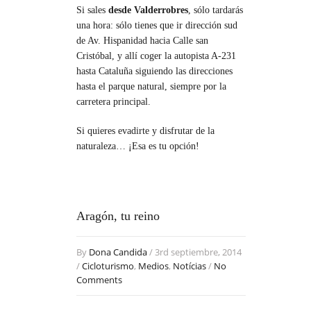
Si sales
desde Valderrobres
, sólo tardarás
una hora: sólo tienes que ir dirección sud
de Av. Hispanidad hacia Calle san
Cristóbal, y allí coger la autopista A-231
hasta Cataluña siguiendo las direcciones
hasta el parque natural, siempre por la
carretera principal.
Si quieres evadirte y disfrutar de la
naturaleza… ¡Esa es tu opción!
Aragón, tu reino
By
Dona Candida
/ 3rd septiembre, 2014
/
Cicloturismo
,
Medios
,
Notícias
/
No
Comments