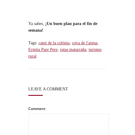
Ya sabes,
¡Un buen plan para el fin de
semana!
Tags:
camí de la colònia
,
cova de l'aigua
,
Ermita Pare Pere
,
rutas matarraña
,
turismo
rural
LEAVE A COMMENT
Comment