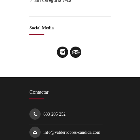
Sin categoría @ca
Social Media
Contactar
633 205 252
info@valderrobres-candida.com