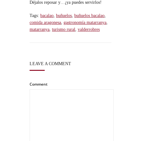
Déjalos reposar y…¡ya puedes servirlos!
Tags:
bacalao
,
buñuelos
,
buñuelos bacalao
,
comida aragonesa
,
gastronomía matarranya
,
matarranya
,
turismo rural
,
valderrobres
LEAVE A COMMENT
Comment