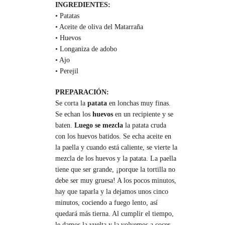
INGREDIENTES:
• Patatas
• Aceite de oliva del Matarraña
• Huevos
• Longaniza de adobo
• Ajo
• Perejil
PREPARACIÓN:
Se corta la
patata
en lonchas muy finas.
Se echan los
huevos
en un recipiente y se
baten.
Luego se mezcla
la patata cruda
con los huevos batidos. Se echa aceite en
la paella y cuando está caliente, se vierte la
mezcla de los huevos y la patata. La paella
tiene que ser grande, ¡porque la tortilla no
debe ser muy gruesa! A los pocos minutos,
hay que taparla y la dejamos unos cinco
minutos, cociendo a fuego lento, así
quedará más tierna. Al cumplir el tiempo,
le damos la vuelta y la volvemos a cocer