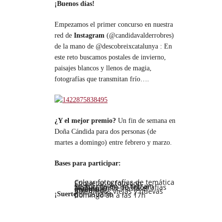
¡Buenos días!
Empezamos el primer concurso en nuestra
red de
Instagram
(@candidavalderrobres)
de la mano de @descobreixcatalunya : En
este reto buscamos postales de invierno,
paisajes blancos y llenos de magia,
fotografías que transmitan frío….
¿Y el mejor premio?
Un fin de semana en
Doña Cándida para dos personas (de
martes a domingo) entre febrero y marzo.
Bases para participar:
Colgar fotografías de temática
Etiquetar la foto con
Seguirnos en Instagram
No hay límite de fotografías
Tiempo límite hasta el
invernal.
#hiverndc
Valen fotos viejas y nuevas
por usuario
¡Suerte!
domingo 8h a las 17h